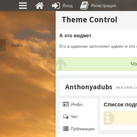
Вход
Регистрация
Theme Control
А это виджет
Войти
Его в админке заполняет админ и это 
Чт
Anthonyadubs
не в сети 2
Список под
Инфо
Чат
Публикации