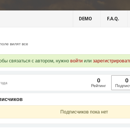
DEMO
F.A.Q.
поле вилят все
обы связаться с автором, нужно
войти
или
зарегистрироват
0
0
 года
Рейтинг
Подпис
писчиков
Подписчиков пока нет