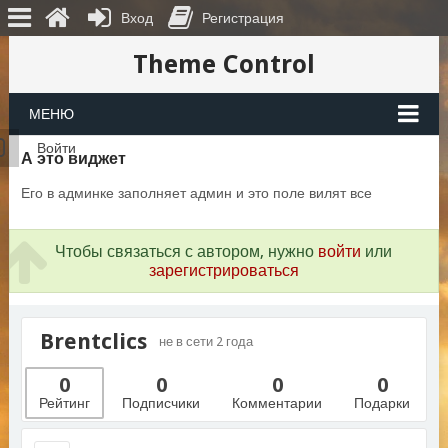
Вход
Регистрация
Theme Control
МЕНЮ
Войти
А это виджет
Его в админке заполняет админ и это поле вилят все
Чтобы связаться с автором, нужно
войти
или
зарегистрироваться
Brentclics
не в сети 2 года
0
0
0
0
Рейтинг
Подписчики
Комментарии
Подарки