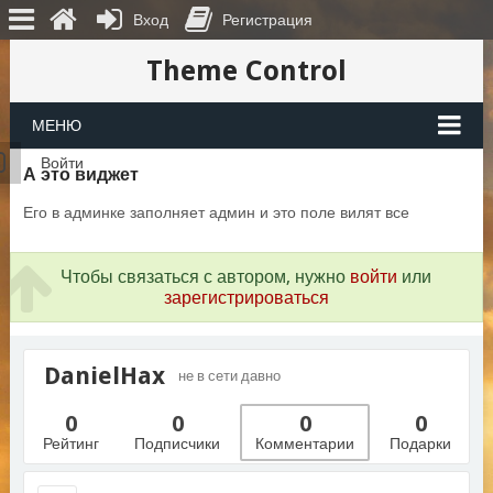
Вход
Регистрация
Theme Control
МЕНЮ
Войти
А это виджет
Его в админке заполняет админ и это поле вилят все
Чтобы связаться с автором, нужно
войти
или
зарегистрироваться
DanielHax
не в сети давно
0
0
0
0
Рейтинг
Подписчики
Комментарии
Подарки