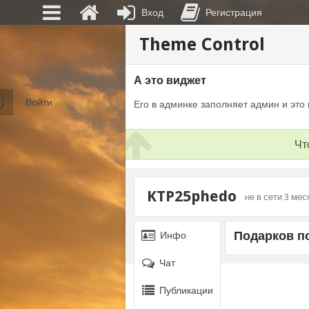
Вход
Регистрация
Theme Control
А это виджет
Войти
Его в админке заполняет админ и это 
Чт
KTP25phedo
не в сети 3 мес
Подарков по
Инфо
Чат
Публикации