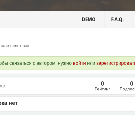
DEMO
F.A.Q.
поле вилят все
обы связаться с автором, нужно
войти
или
зарегистрироват
0
0
яца
Рейтинг
Подпис
ка нет