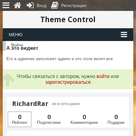
Вход
Регистрация
Theme Control
МЕНЮ
Войти
А это виджет
Его в админке заполняет админ и это поле вилят все
Чтобы связаться с автором, нужно
войти
или
зарегистрироваться
RichardRar
не в сети давно
0
0
0
0
Рейтинг
Подписчики
Комментарии
Подарки